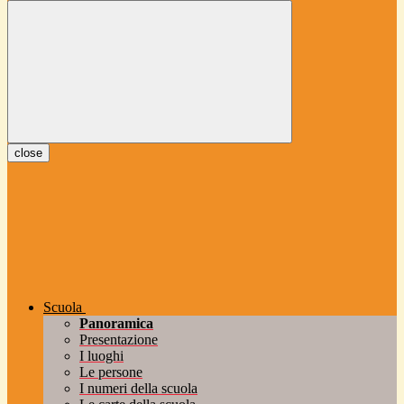
close
Scuola
Panoramica
Presentazione
I luoghi
Le persone
I numeri della scuola