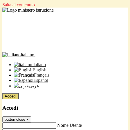
Salta al contenuto
Italiano
Italiano
English
Français
Español
عربى
Accedi
Accedi
button close
×
Nome Utente