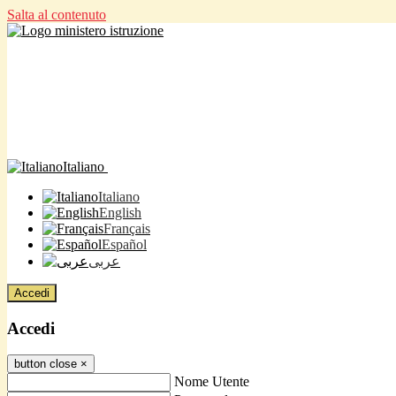
Salta al contenuto
Italiano
Italiano
English
Français
Español
عربى
Accedi
Accedi
button close
×
Nome Utente