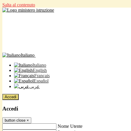
Salta al contenuto
Italiano
Italiano
English
Français
Español
عربى
Accedi
Accedi
button close
×
Nome Utente