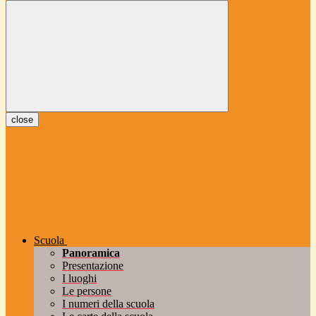
close
Scuola
Panoramica
Presentazione
I luoghi
Le persone
I numeri della scuola