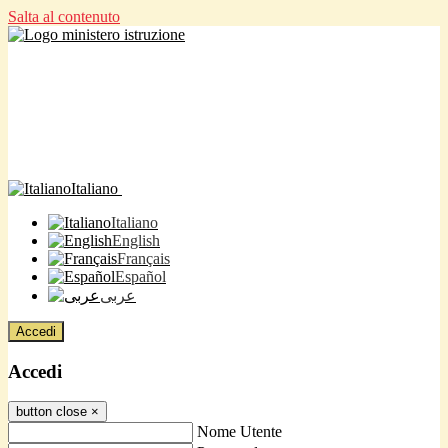
Salta al contenuto
Italiano
Italiano
English
Français
Español
عربى
Accedi
Accedi
button close
×
Nome Utente