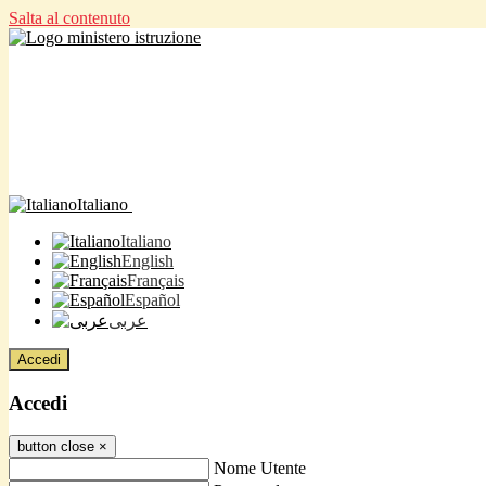
Salta al contenuto
Italiano
Italiano
English
Français
Español
عربى
Accedi
Accedi
button close
×
Nome Utente