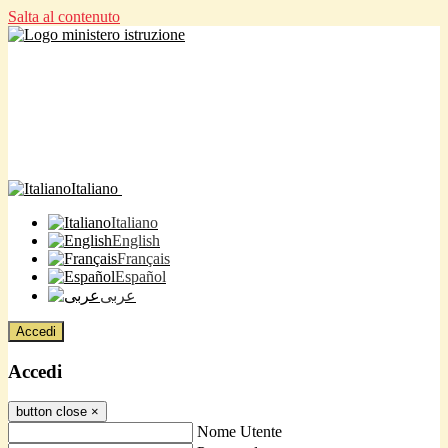
Salta al contenuto
Italiano
Italiano
English
Français
Español
عربى
Accedi
Accedi
button close
×
Nome Utente