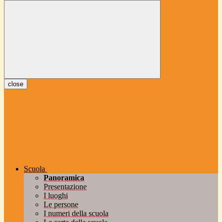
close
Scuola
Panoramica
Presentazione
I luoghi
Le persone
I numeri della scuola