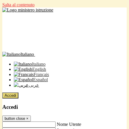
Salta al contenuto
Italiano
Italiano
English
Français
Español
عربى
Accedi
Accedi
button close
×
Nome Utente