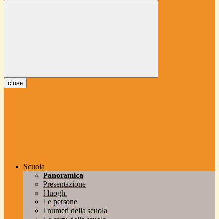
close
Scuola
Panoramica
Presentazione
I luoghi
Le persone
I numeri della scuola