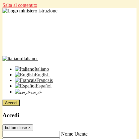
Salta al contenuto
Italiano
Italiano
English
Français
Español
عربى
Accedi
Accedi
button close
×
Nome Utente