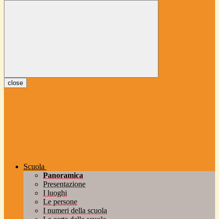
close
Scuola
Panoramica
Presentazione
I luoghi
Le persone
I numeri della scuola