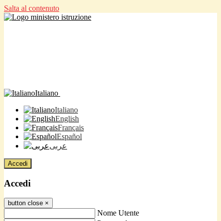
Salta al contenuto
Italiano
Italiano
English
Français
Español
عربى
Accedi
Accedi
button close
×
Nome Utente