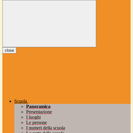
close
Scuola
Panoramica
Presentazione
I luoghi
Le persone
I numeri della scuola