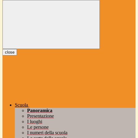
close
Scuola
Panoramica
Presentazione
I luoghi
Le persone
I numeri della scuola