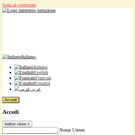
Salta al contenuto
Italiano
Italiano
English
Français
Español
عربى
Accedi
Accedi
button close
×
Nome Utente