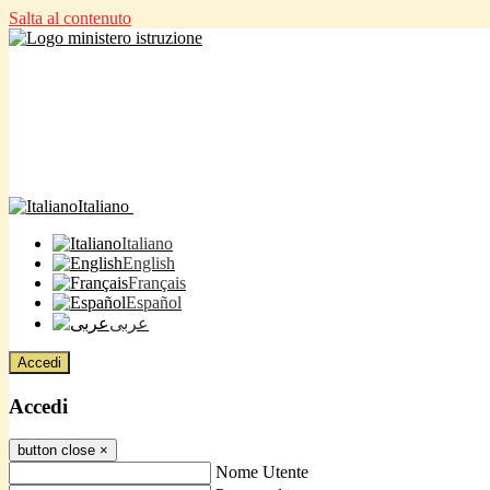
Salta al contenuto
Italiano
Italiano
English
Français
Español
عربى
Accedi
Accedi
button close
×
Nome Utente