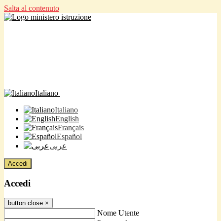
Salta al contenuto
Italiano
Italiano
English
Français
Español
عربى
Accedi
Accedi
button close
×
Nome Utente