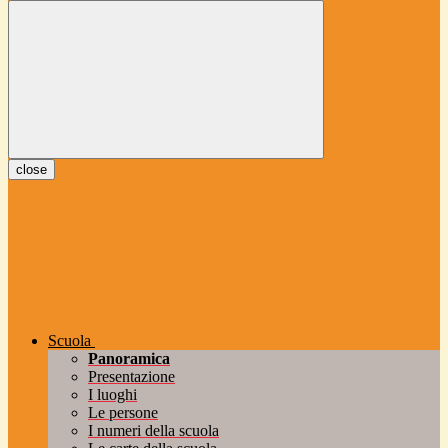
close
Scuola
Panoramica
Presentazione
I luoghi
Le persone
I numeri della scuola