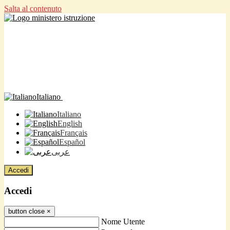
Salta al contenuto
Italiano
Italiano
English
Français
Español
عربى
Accedi
Accedi
button close
×
Nome Utente