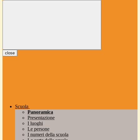
close
Scuola
Panoramica
Presentazione
I luoghi
Le persone
I numeri della scuola