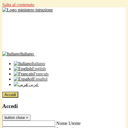
Salta al contenuto
Italiano
Italiano
English
Français
Español
عربى
Accedi
Accedi
button close
×
Nome Utente