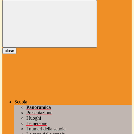
close
Scuola
Panoramica
Presentazione
I luoghi
Le persone
I numeri della scuola