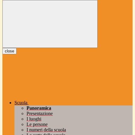
close
Scuola
Panoramica
Presentazione
I luoghi
Le persone
I numeri della scuola