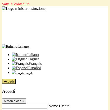
Salta al contenuto
Italiano
Italiano
English
Français
Español
عربى
Accedi
Accedi
button close
×
Nome Utente