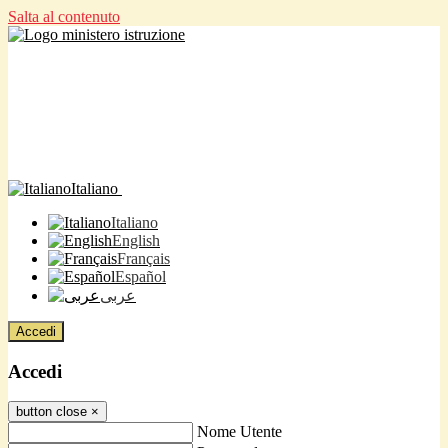
Salta al contenuto
Italiano
Italiano
English
Français
Español
عربى
Accedi
Accedi
button close
×
Nome Utente