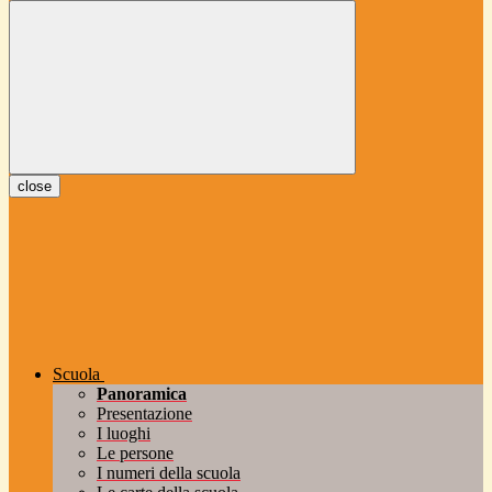
close
Scuola
Panoramica
Presentazione
I luoghi
Le persone
I numeri della scuola