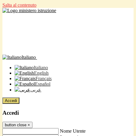
Salta al contenuto
Italiano
Italiano
English
Français
Español
عربى
Accedi
Accedi
button close
×
Nome Utente