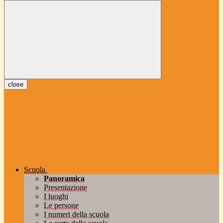
close
Scuola
Panoramica
Presentazione
I luoghi
Le persone
I numeri della scuola