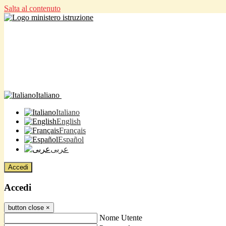
Salta al contenuto
Italiano
Italiano
English
Français
Español
عربى
Accedi
Accedi
button close
×
Nome Utente