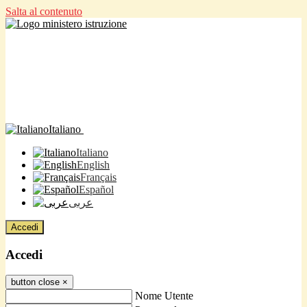
Salta al contenuto
Italiano
Italiano
English
Français
Español
عربى
Accedi
Accedi
button close
×
Nome Utente