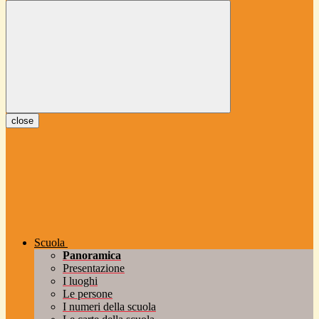
close
Scuola
Panoramica
Presentazione
I luoghi
Le persone
I numeri della scuola