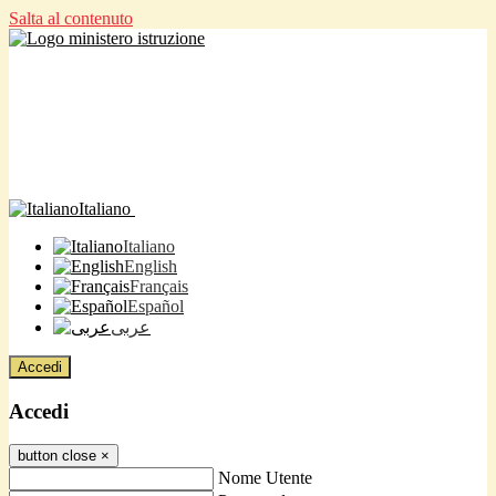
Salta al contenuto
Italiano
Italiano
English
Français
Español
عربى
Accedi
Accedi
button close
×
Nome Utente