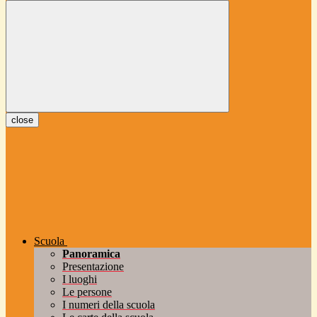
close
Scuola
Panoramica
Presentazione
I luoghi
Le persone
I numeri della scuola