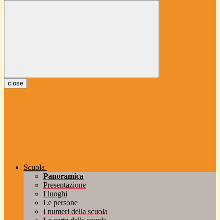
close
Scuola
Panoramica
Presentazione
I luoghi
Le persone
I numeri della scuola