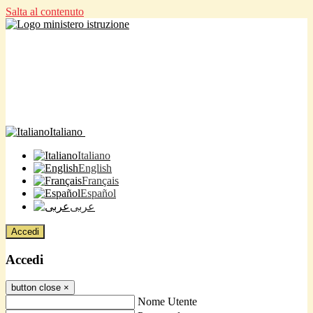
Salta al contenuto
Italiano
Italiano
English
Français
Español
عربى
Accedi
Accedi
button close
×
Nome Utente