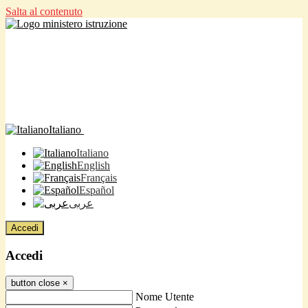
Salta al contenuto
Italiano
Italiano
English
Français
Español
عربى
Accedi
Accedi
button close
×
Nome Utente