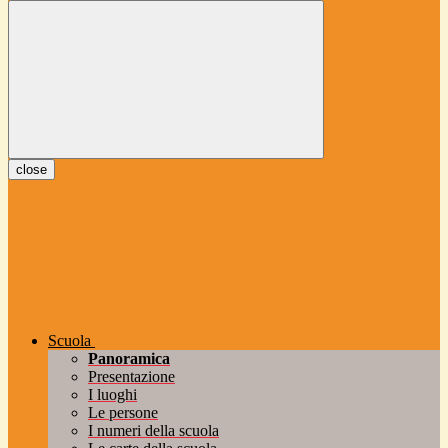
close
Scuola
Panoramica
Presentazione
I luoghi
Le persone
I numeri della scuola