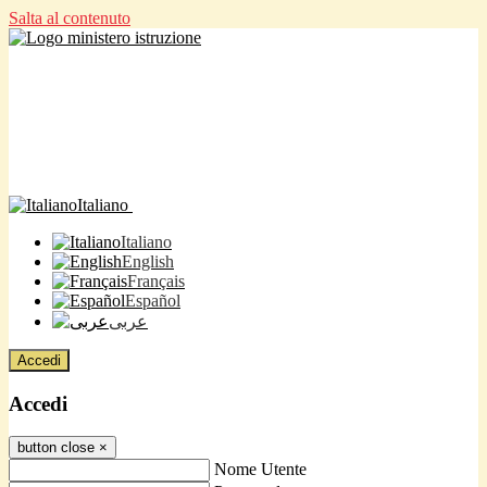
Salta al contenuto
Italiano
Italiano
English
Français
Español
عربى
Accedi
Accedi
button close
×
Nome Utente