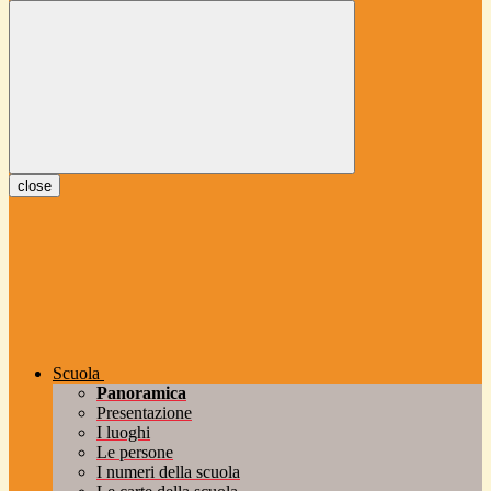
close
Scuola
Panoramica
Presentazione
I luoghi
Le persone
I numeri della scuola