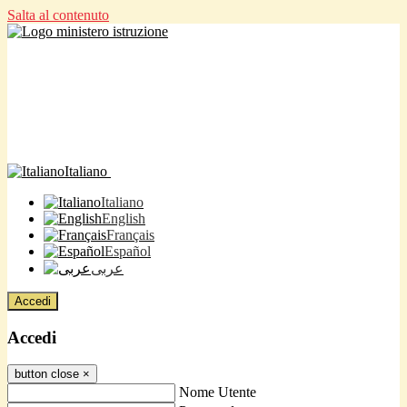
Salta al contenuto
Italiano
Italiano
English
Français
Español
عربى
Accedi
Accedi
button close
×
Nome Utente