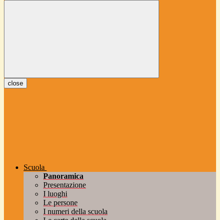
close
Scuola
Panoramica
Presentazione
I luoghi
Le persone
I numeri della scuola