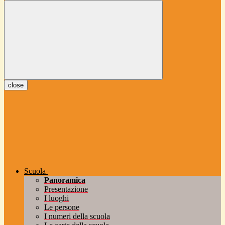
close
Scuola
Panoramica
Presentazione
I luoghi
Le persone
I numeri della scuola