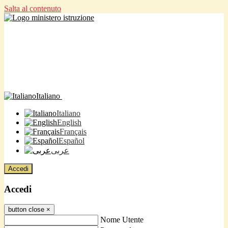
Salta al contenuto
Italiano
Italiano
English
Français
Español
عربى
Accedi
Accedi
button close
×
Nome Utente