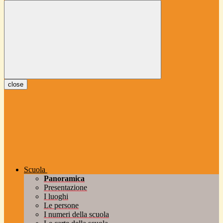
close
Scuola
Panoramica
Presentazione
I luoghi
Le persone
I numeri della scuola