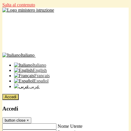
Salta al contenuto
Italiano
Italiano
English
Français
Español
عربى
Accedi
Accedi
button close
×
Nome Utente