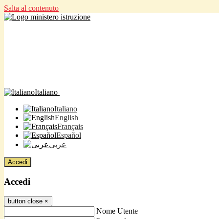
Salta al contenuto
Italiano
Italiano
English
Français
Español
عربى
Accedi
Accedi
button close
×
Nome Utente